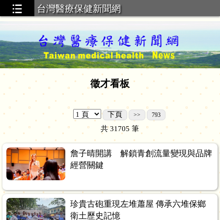
台灣醫療保健新聞網
徵才看板
下頁
>>
793
共
31705
筆
詹子晴開講 解鎖青創流量變現與品牌
經營關鍵
珍貴古砲重現左堆蕭屋 傳承六堆保鄉
衛土歷史記憶