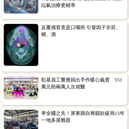
疝氣治療更精準
反覆感冒竟是口咽癌 引發因子非菸、
檳、酒
彰基員工響應捐出手作暖心義賣 551
萬元助兩萬人次就醫
率全國之先！屏東縣自籌縣款破局15年
一地多屋難題