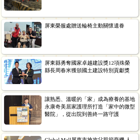
屏東榮服處贈送輪椅主動關懷遺眷
屏東縣勇奪國家卓越建設獎12項殊榮
縣長周春米獲頒國土建設特別貢獻獎
讓熟悉、溫暖的「家」成為療養的基地
永康奇美居家護理所打造「家中的微型
醫院」，從出院到善終一路守護
Global Mall屏東市搶攻父親節商機 人