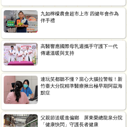
九如檸檬農會超市上市 四健年會作為
伴手禮
高醫響應國際母乳週攜手守護下一代
傳遞溫暖與支持
連玩笑都聽不懂？當心大腦拉警報！新
竹臺大分院精準醫療揪出極早期阿茲海
默症
父親節送暖進偏鄉 屏東榮總龍泉分院
「健康快閃」守護長者健康