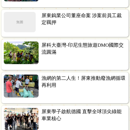
屏東鎢業公司董座命案 涉案前員工裁
定羈押
無圖
屏科大臺灣-印尼生態旅遊DMO國際交
流圓滿
漁網的第二人生！屏東推動廢漁網循環
再利用
屏東學子啟航德國 直擊全球頂尖綠能
車業核心