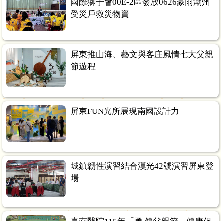
國際獅子會00E-2區發放0626豪雨潮州
受災戶救災物資
屏東推山海、藝文與客庄風情七大父親
節遊程
屏東FUN光所展現南國設計力
城鎮韌性演習結合漢光42號演習屏東登
場