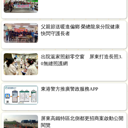
父親節送暖進偏鄉 榮總龍泉分院健康
快閃守護長者
出院返家照顧零空窗 屏東打造長照3.
0無縫照護網
東港警方推廣警政服務APP
屏東高鐵特區北側都更招商案啟動公開
閱覽