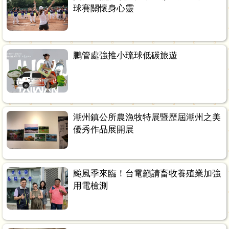
球賽關懷身心靈
鵬管處強推小琉球低碳旅遊
潮州鎮公所農漁牧特展暨歷屆潮州之美
優秀作品展開展
颱風季來臨！台電籲請畜牧養殖業加強
用電檢測