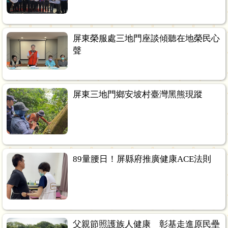
屏東榮服處三地門座談傾聽在地榮民心
聲
屏東三地門鄉安坡村臺灣黑熊現蹤
89量腰日！屏縣府推廣健康ACE法則
父親節照護族人健康 彰基走進原民壘