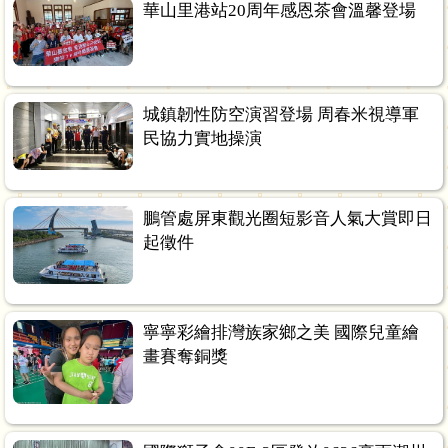
華山里港站20周年感恩茶會溫馨登場
城鎮韌性防空演習登場 周春米視導軍
民協力實地操演
鵬管處屏東觀光圈短影音人氣大賞即日
起徵件
寧寧彩繪排灣族家鄉之美 國際兒童繪
畫賽奪銅獎