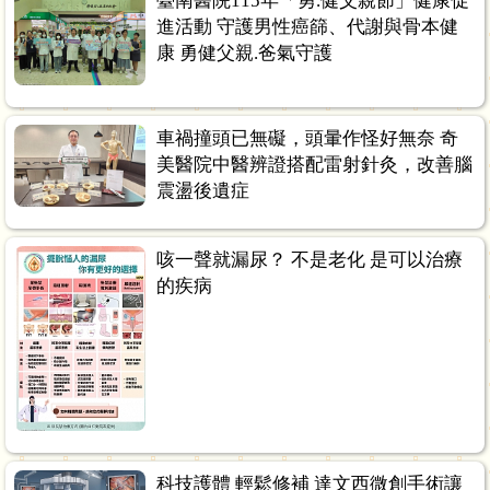
臺南醫院115年「勇.健父親節」健康促
進活動 守護男性癌篩、代謝與骨本健
康 勇健父親.爸氣守護
車禍撞頭已無礙，頭暈作怪好無奈 奇
美醫院中醫辨證搭配雷射針灸，改善腦
震盪後遺症
咳一聲就漏尿？ 不是老化 是可以治療
的疾病
科技護體 輕鬆修補 達文西微創手術讓