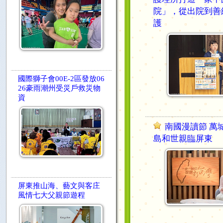
院」，從出院到善
護
國際獅子會00E-2區發放06
26豪雨潮州受災戶救災物
資
南國漫讀節 萬
島和世親臨屏東
屏東推山海、藝文與客庄
風情七大父親節遊程