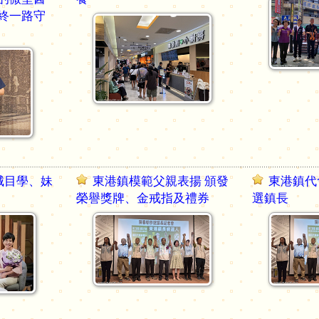
終一路守
城目學、妹
東港鎮模範父親表揚 頒發
東港鎮代
榮譽獎牌、金戒指及禮券
選鎮長