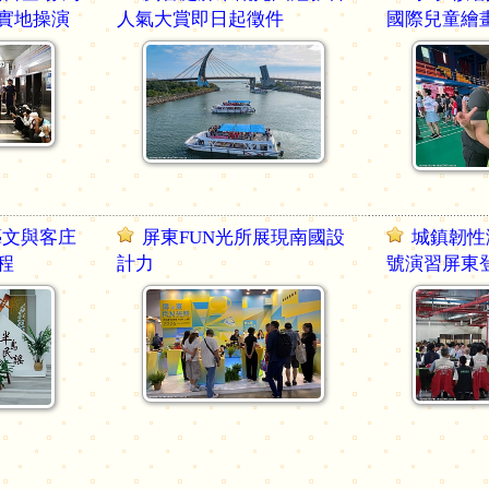
實地操演
人氣大賞即日起徵件
國際兒童繪
藝文與客庄
屏東FUN光所展現南國設
城鎮韌性
程
計力
號演習屏東