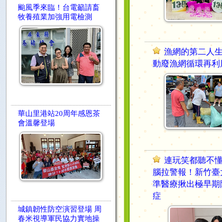
颱風季來臨！台電籲請畜
牧養殖業加強用電檢測
漁網的第二人
動廢漁網循環再利
華山里港站20周年感恩茶
會溫馨登場
連玩笑都聽不
腦拉警報！新竹臺
準醫療揪出極早期
症
城鎮韌性防空演習登場 周
春米視導軍民協力實地操