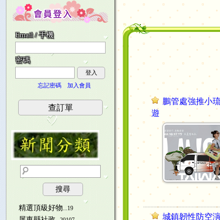
Email / 手機
密碼
登入
忘記密碼
加入會員
鵬管處強推小
查訂單
遊
搜尋
精選頂級好物
...19
城鎮韌性防空演
屏東縣社政