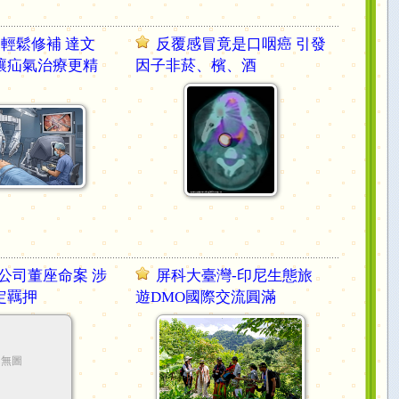
 輕鬆修補 達文
反覆感冒竟是口咽癌 引發
讓疝氣治療更精
因子非菸、檳、酒
公司董座命案 涉
屏科大臺灣-印尼生態旅
定羈押
遊DMO國際交流圓滿
無圖