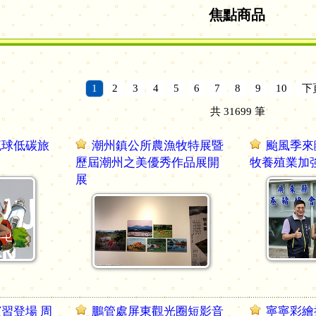
焦點商品
1
2
3
4
5
6
7
8
9
10
下
共
31699
筆
琉球低碳旅
潮州鎮公所農漁牧特展暨
颱風季來
歷屆潮州之美優秀作品展開
牧養殖業加
展
習登場 周
鵬管處屏東觀光圈短影音
寧寧彩繪