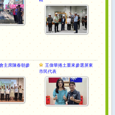
會主席陳春朝參
王偉華捲土重來參選屏東
市民代表