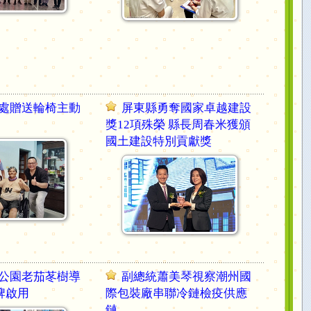
處贈送輪椅主動
屏東縣勇奪國家卓越建設
獎12項殊榮 縣長周春米獲頒
國土建設特別貢獻獎
公園老茄苳樹導
副總統蕭美琴視察潮州國
牌啟用
際包裝廠串聯冷鏈檢疫供應
鏈