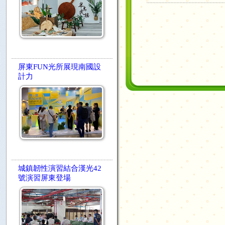
屏東FUN光所展現南國設
計力
城鎮韌性演習結合漢光42
號演習屏東登場