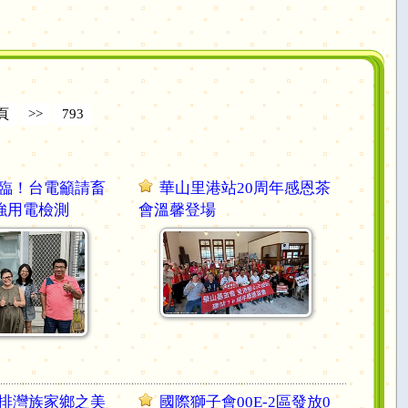
頁
>>
793
臨！台電籲請畜
華山里港站20周年感恩茶
強用電檢測
會溫馨登場
排灣族家鄉之美
國際獅子會00E-2區發放0