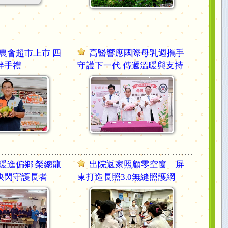
農會超市上市 四
高醫響應國際母乳週攜手
伴手禮
守護下一代 傳遞溫暖與支持
暖進偏鄉 榮總龍
出院返家照顧零空窗 屏
快閃守護長者
東打造長照3.0無縫照護網