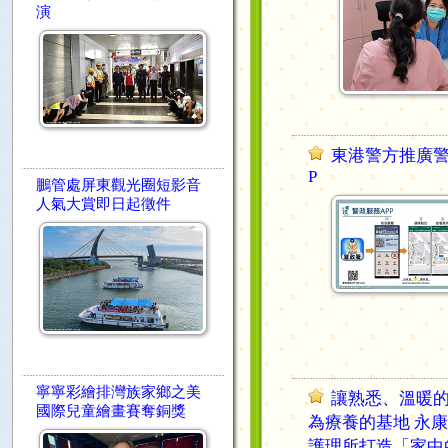
演
東港警方推廣警
P
鵬管處屏東觀光圈短影音
人氣大賞即日起徵件
寧寧彩繪排灣族家鄉之美
讓熟悉、溫暖
國際兒童繪畫賽奪銅獎
為療養的基地 永
護理所打造「家中