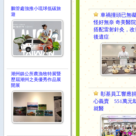
鵬管處強推小琉球低碳旅
遊
車禍撞頭已無
怪好無奈 奇美醫
搭配雷射針灸，改
後遺症
潮州鎮公所農漁牧特展暨
歷屆潮州之美優秀作品展
開展
彰基員工響應
心義賣 551萬元
就醫