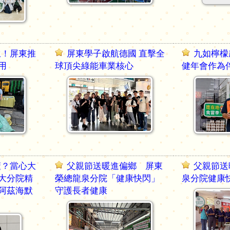
生！屏東推
屏東學子啟航德國 直擊全
九如檸檬
用
球頂尖綠能車業核心
健年會作為
懂？當心大
父親節送暖進偏鄉 屏東
父親節送
大分院精
榮總龍泉分院「健康快閃」
泉分院健康
阿茲海默
守護長者健康