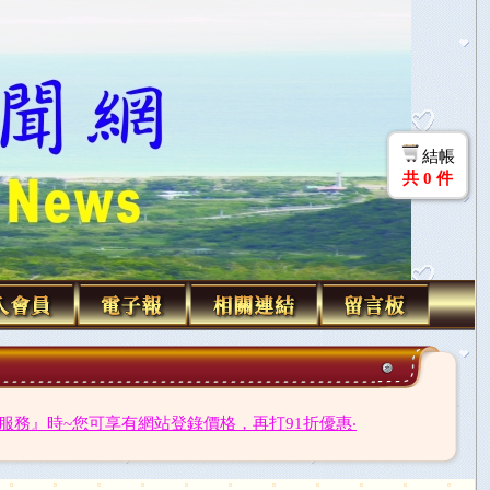
結帳
共
0
件
務』時~您可享有網站登錄價格，再打91折優惠‧