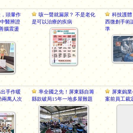
礙，頭暈作
咳一聲就漏尿？ 不是老化
科技護體
院中醫辨證
是可以治療的疾病
西微創手術
善腦震盪
準
捐出手作暖
率全國之先！屏東縣自籌
屏東鎢業
助兩萬人次
縣款破局15年一地多屋難題
案前員工裁