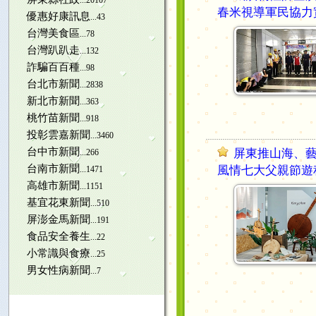
...20107
春米視導軍民協力
優惠好康訊息
...43
台灣美食區
...78
台灣趴趴走
...132
詐騙百百種
...98
台北市新聞
...2838
新北市新聞
...363
桃竹苗新聞
...918
投彰雲嘉新聞
...3460
台中市新聞
屏東推山海、
...266
台南市新聞
風情七大父親節遊
...1471
高雄市新聞
...1151
基宜花東新聞
...510
屏澎金馬新聞
...191
食品安全養生
...22
小常識與食療
...25
男女性病新聞
...7