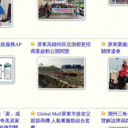
政服務AP
屏東高鐵特區北側都更招
屏東榮服
商案啟動公開閱覽
關懷遺眷
的「家」成
Global Mall屏東市搶攻父
潮州三角
康奇美居家
親節商機 人氣餐廳祭組合套
覽解說牌揭
的微型醫
餐